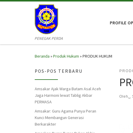
Skip to content
PROFILE O
PENEGAK PERDA
Beranda
»
Produk Hukum
»
PRODUK HUKUM
POS-POS TERBARU
PROD
PR
Amsakar Ajak Warga Batam Asal Aceh
Jaga Harmoni lewat Tablig Akbar
Oleh␣
PERMASA
Amsakar: Guru Agama Punya Peran
Kunci Membangun Generasi
Berkarakter