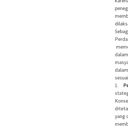
karen
peneg
memba
dilak
Sebag
Perda
memel
dalam
masya
dalam
sesua
1.
P
stateg
Konse
ditet
yang 
membu