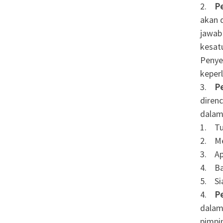
2.
Pe
akan 
jawab
kesatu
Penye
keper
3.
P
diren
dalam 
1. Tu
2. Me
3. Ap
4. Ba
5. Si
4.
Pe
dalam
pimpi