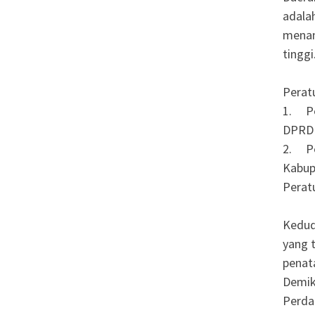
adala
menam
tinggi
Peratu
1. Per
DPRD 
2. Pe
Kabup
Perat
Kedud
yang 
penat
Demik
Perda