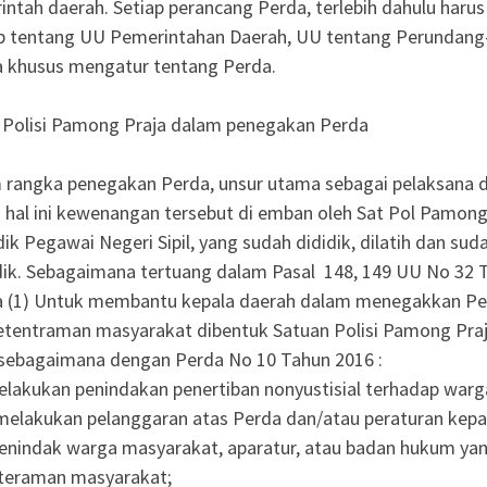
intah daerah. Setiap perancang Perda, terlebih dahulu har
ip tentang UU Pemerintahan Daerah, UU tentang Perundang
a khusus mengatur tentang Perda.
 Polisi Pamong Praja dalam penegakan Perda
 rangka penegakan Perda, unsur utama sebagai pelaksana d
 hal ini kewenangan tersebut di emban oleh Sat Pol Pamong
ik Pegawai Negeri Sipil, yang sudah dididik, dilatih dan su
dik. Sebagaimana tertuang dalam Pasal 148, 149 UU No 32 
 (1) Untuk membantu kepala daerah dalam menegakkan Pe
etentraman masyarakat dibentuk Satuan Polisi Pamong Pr
 sebagaimana dengan Perda No 10 Tahun 2016 :
lakukan penindakan penertiban nonyustisial terhadap warg
melakukan pelanggaran atas Perda dan/atau peraturan kepa
nindak warga masyarakat, aparatur, atau badan hukum y
teraman masyarakat;