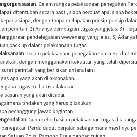
ngorganisasian
. Dalam rangka pelaksanaan penegakan Perd
dapat ditentukan secara pasti, siapa berbuat apa, siapa bek
 kepada siapa, dengan tanpa melupakan prinsip-prinsip dala
an perintah. 2) Adanya pembagian tugas yang jelas. 3) Terja
lenggaraan pendelegasian wewenang yang jelas. 5) Adanya 
luan back up dalam pelaksanaan tugas.
elaksanaan
. Dalam pelaksanaan penegakan suatu Perda ten
canakan, dengan menggunakan kekuatan yang telah dipersi
surat perintah yang berisikan antara lain :
gas apa yang akan dilaksanakan.
ngapa tugas itu harus dilakukan.
a sasaran yang akan dicapai.
gaimana tindakan yang harus dilakukan.
apa penanggung jawab kegiatan.
ngendalian
. Guna keberhasilan pelaksanaan tugas dilapang
 penegakan Perda dapat berjalan sebagaimana mestinya per
nan Satuan Polisi Pamong Praja dengan tujuan :