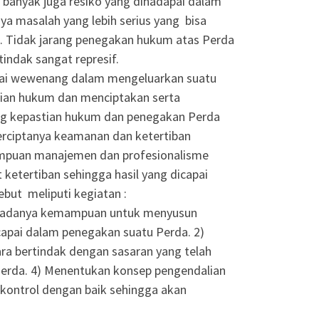
banyak juga resiko yang dihadapai dalam
a masalah yang lebih serius yang bisa
 Tidak jarang penegakan hukum atas Perda
indak sangat represif.
ai wewenang dalam mengeluarkan suatu
tian hukum dan menciptakan serta
ng kepastian hukum dan penegakan Perda
terciptanya keamanan dan ketertiban
mpuan manajemen dan profesionalisme
etertiban sehingga hasil yang dicapai
but meliputi kegiatan :
lu adanya kemampuan untuk menyusun
icapai dalam penegakan suatu Perda. 2)
ra bertindak dengan sasaran yang telah
Perda. 4) Menentukan konsep pengendalian
rkontrol dengan baik sehingga akan