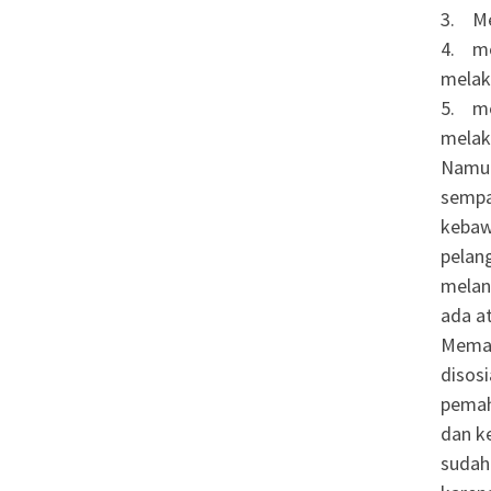
3. Me
4. me
melak
5. me
melak
Namun
sempa
kebaw
pelang
melan
ada a
Meman
disosi
pemah
dan k
sudah