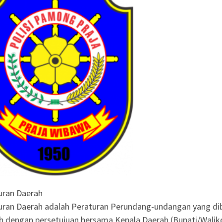
uran Daerah
uran Daerah adalah Peraturan Perundang-undangan yang di
h dengan persetujuan bersama Kepala Daerah (Bupati/Walik