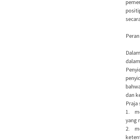
pemer
posit
secar
Peran
Dalam
dalam
Penyid
penyi
bahwa
dan k
Praja
1. me
yang 
2. me
keten