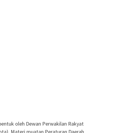
bentuk oleh Dewan Perwakilan Rakyat
ota). Materi muatan Peraturan Daerah