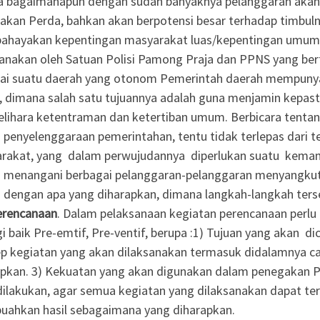
a bagaimanapun dengan sudah banyaknya pelanggaran akan 
akan Perda, bahkan akan berpotensi besar terhadap timbulny
hayakan kepentingan masyarakat luas/kepentingan umum.
sanakan oleh Satuan Polisi Pamong Praja dan PPNS yang bert
ai suatu daerah yang otonom Pemerintah daerah mempuny
, dimana salah satu tujuannya adalah guna menjamin kepas
ihara ketentraman dan ketertiban umum. Berbicara tenta
 penyelenggaraan pemerintahan, tentu tidak terlepas dari 
rakat, yang dalam perwujudannya diperlukan suatu kema
 menangani berbagai pelanggaran-pelanggaran menyangkut k
i dengan apa yang diharapkan, dimana langkah-langkah terse
erencanaan
. Dalam pelaksanaan kegiatan perencanaan per
i baik Pre-emtif, Pre-ventif, berupa :1) Tujuan yang akan d
p kegiatan yang akan dilaksanakan termasuk didalamnya ca
apkan. 3) Kekuatan yang akan digunakan dalam penegakan 
dilakukan, agar semua kegiatan yang dilaksanakan dapat te
ahkan hasil sebagaimana yang diharapkan.