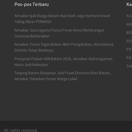
Pos-pos Terbaru
Ka
Amsakar Ajak Warga Batam Asal Aceh Jaga Harmoni lewat
AG
Tablig Akbar PERMASA
AK
Amsakar: Guru Agama Punya Peran Kunci Membangun
BE
Generasi Berkarakter
PE
Amsakar: Purna Tugas Bukan Akhir Pengabdian, Wredatama
PR
Diminta Tetap Berkarya
PR
Perayaan Paskah ASN Batam 2026, Amsakar: Keberagaman
Harus Jadi Kekuatan
TA
Tanjung Banon Disiapkan Jadi Pusat Ekonomi Baru Batam,
Amsakar Tekankan Peran Warga Lokal
– All rights reserved