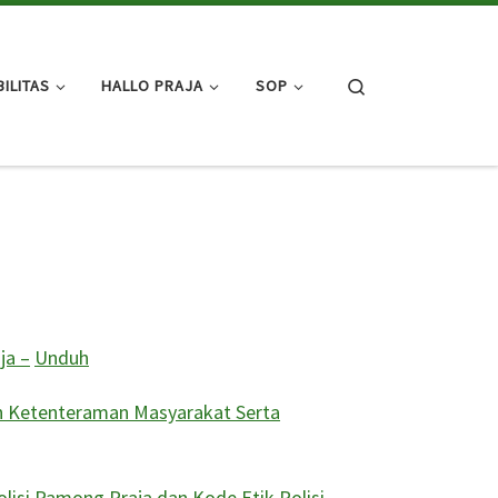
Search
ILITAS
HALLO PRAJA
SOP
ja –
Unduh
n Ketenteraman Masyarakat Serta
isi Pamong Praja dan Kode Etik Polisi