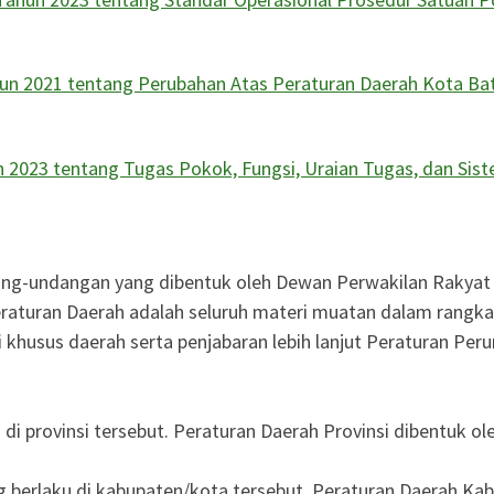
un 2021 tentang Perubahan Atas Peraturan Daerah Kota B
2023 tentang Tugas Pokok, Fungsi, Uraian Tugas, dan Siste
ang-undangan yang dibentuk oleh Dewan Perwakilan Rakyat
eraturan Daerah adalah seluruh materi muatan dalam rangk
husus daerah serta penjabaran lebih lanjut Peraturan Peru
di provinsi tersebut. Peraturan Daerah Provinsi dibentuk o
 berlaku di kabupaten/kota tersebut. Peraturan Daerah Ka