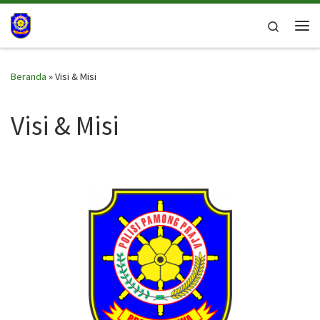
Skip to content
Search
Me
Beranda
»
Visi & Misi
Visi & Misi