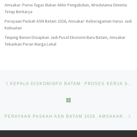
Amsakar: Purna Tugas Bukan Akhir Pengabdian, Wredatama Diminta
Tetap Berkarya
Perayaan Paskah ASN Batam 2026, Amsakar: Keberagaman Harus Jadi
Kekuatan
Tanjung Banon Disiapkan Jadi Pusat Ekonomi Baru Batam, Amsakar
Tekankan Peran Warga Lokal
Navigasi pos
Previous post
KEPALA DISKOMINFO BATAM: PROSES KERJA SAMA MEDIA BERJALAN TRANSPARAN DAN SESUAI ATURAN
BACK TO POST LIST
Ne
PERAYAAN PASKAH ASN BATAM 2026, AMSAKAR: KEBERAGAMAN HARUS JADI KEKUATAN