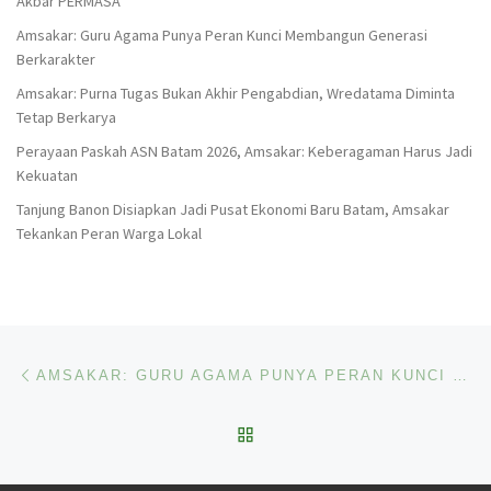
Akbar PERMASA
Amsakar: Guru Agama Punya Peran Kunci Membangun Generasi
Berkarakter
Amsakar: Purna Tugas Bukan Akhir Pengabdian, Wredatama Diminta
Tetap Berkarya
Perayaan Paskah ASN Batam 2026, Amsakar: Keberagaman Harus Jadi
Kekuatan
Tanjung Banon Disiapkan Jadi Pusat Ekonomi Baru Batam, Amsakar
Tekankan Peran Warga Lokal
Navigasi pos
Previous post
AMSAKAR: GURU AGAMA PUNYA PERAN KUNCI MEMBANGUN GENERASI BERKARAKTER
BACK TO POST LIST