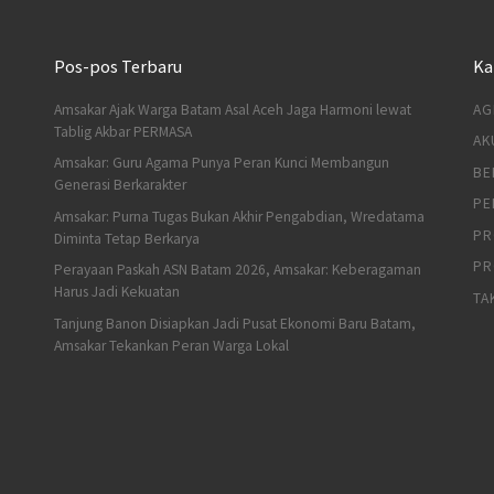
Pos-pos Terbaru
Ka
Amsakar Ajak Warga Batam Asal Aceh Jaga Harmoni lewat
AG
Tablig Akbar PERMASA
AK
Amsakar: Guru Agama Punya Peran Kunci Membangun
BE
Generasi Berkarakter
PE
Amsakar: Purna Tugas Bukan Akhir Pengabdian, Wredatama
PR
Diminta Tetap Berkarya
PR
Perayaan Paskah ASN Batam 2026, Amsakar: Keberagaman
Harus Jadi Kekuatan
TA
Tanjung Banon Disiapkan Jadi Pusat Ekonomi Baru Batam,
Amsakar Tekankan Peran Warga Lokal