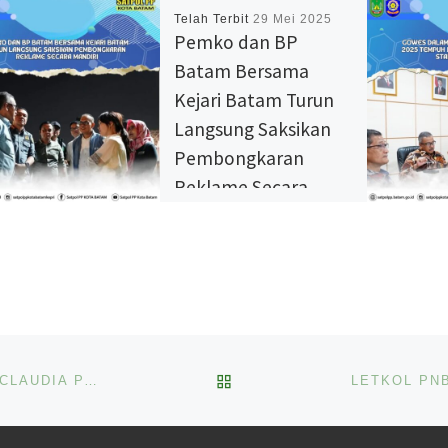
Telah Terbit
29 Mei 2025
Pemko dan BP
Batam Bersama
Kejari Batam Turun
Langsung Saksikan
Pembongkaran
Reklame Secara
Mandiri
Pemerintah Kota Batam dan
BP Batam terus mengawal
pembongkaran reklame di
Kota Batam. Proses
pembongkaran ini mendapat
pendampingan langsung dari
BACK TO POST LIST
BATAM BANGUN ZOSS DI SDN 001 BATAM KOTA, LI CLAUDIA PASTIKAN TITIK PENYEBRANGAN AMAN
Kejaksaan Negeri […]