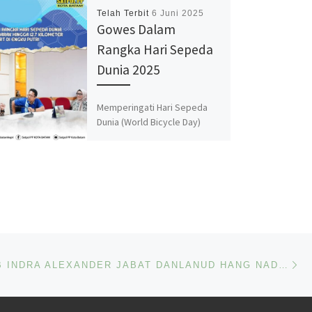
Telah Terbit
6 Juni 2025
Gowes Dalam
Rangka Hari Sepeda
Dunia 2025
Memperingati Hari Sepeda
Dunia (World Bicycle Day)
2025 Pemerintah Kota Batam
dan Batam Folding Bike
menyelenggarakan gowes
bersama pada Minggu
(15/06/2025) di […]
Ne
LETKOL PNB INDRA ALEXANDER JABAT DANLANUD HANG NADIM, AMSAKAR TEKANKAN SINERGI UNTUK KEMAJUAN BATAM