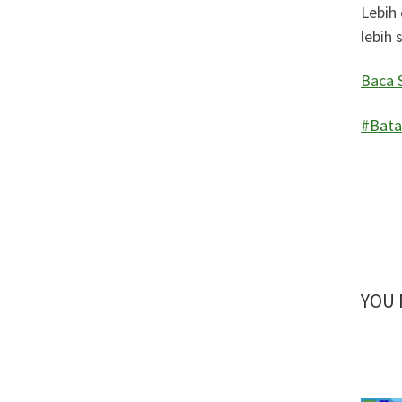
Lebih
lebih 
Baca 
#Bat
YOU 