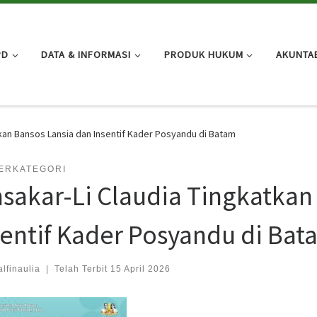
PD
DATA & INFORMASI
PRODUK HUKUM
AKUNTAB
kan Bansos Lansia dan Insentif Kader Posyandu di Batam
BERKATEGORI
sakar-Li Claudia Tingkatkan
sentif Kader Posyandu di Bat
alfinaulia
|
Telah Terbit
15 April 2026