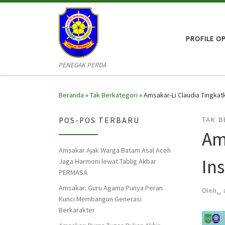
Skip to content
PROFILE O
PENEGAK PERDA
Beranda
»
Tak Berkategori
»
Amsakar-Li Claudia Tingkat
POS-POS TERBARU
TAK 
Am
Amsakar Ajak Warga Batam Asal Aceh
In
Jaga Harmoni lewat Tablig Akbar
PERMASA
Amsakar: Guru Agama Punya Peran
Oleh␣
Kunci Membangun Generasi
Berkarakter