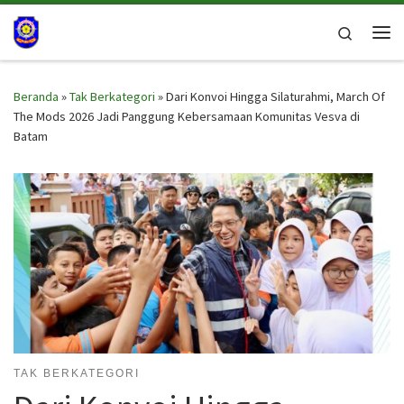
Skip to content
Search
Me
Beranda
»
Tak Berkategori
»
Dari Konvoi Hingga Silaturahmi, March Of
The Mods 2026 Jadi Panggung Kebersamaan Komunitas Vesva di
Batam
TAK BERKATEGORI