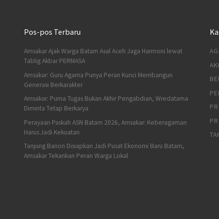
Pos-pos Terbaru
Ka
Amsakar Ajak Warga Batam Asal Aceh Jaga Harmoni lewat
AG
Tablig Akbar PERMASA
AK
Amsakar: Guru Agama Punya Peran Kunci Membangun
BE
Generasi Berkarakter
PE
Amsakar: Purna Tugas Bukan Akhir Pengabdian, Wredatama
PR
Diminta Tetap Berkarya
PR
Perayaan Paskah ASN Batam 2026, Amsakar: Keberagaman
Harus Jadi Kekuatan
TA
Tanjung Banon Disiapkan Jadi Pusat Ekonomi Baru Batam,
Amsakar Tekankan Peran Warga Lokal