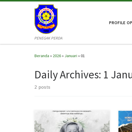
Skip to content
PROFILE O
PENEGAK PERDA
Beranda
»
2026
»
Januari
»
01
Daily Archives:
1 Janu
2 posts
Turut Berduka Cita Sedalam-
Mesk
Dalamnya Segenap Keluarga Besar
Kund
Pemerintah Kota Batam
Putr