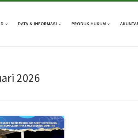
PD
DATA & INFORMASI
PRODUK HUKUM
AKUNTAB
ari 2026
i tanpa kembang api, perayaan
uri Akhir Tahun di Dataran Engku
i, Batamcentre, berlangsung