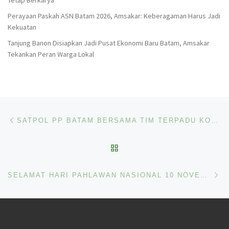
Perayaan Paskah ASN Batam 2026, Amsakar: Keberagaman Harus Jadi
Kekuatan
Tanjung Banon Disiapkan Jadi Pusat Ekonomi Baru Batam, Amsakar
Tekankan Peran Warga Lokal
Navigasi pos
Previous post
SATPOL PP BATAM BERSAMA TIM TERPADU KOTA BATAM TERTIBKAN JURU PARKIR LIAR
BACK TO POST LIST
Ne
SELAMAT HARI PAHLAWAN NASIONAL 10 NOVEMBER 2024.